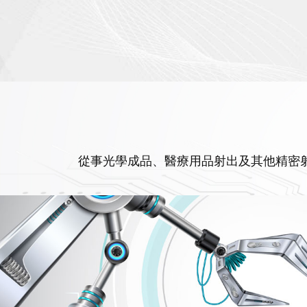
從事光學成品、醫療用品射出及其他精密