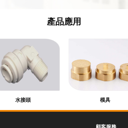
產品應用
水接頭
模具
顧客服務