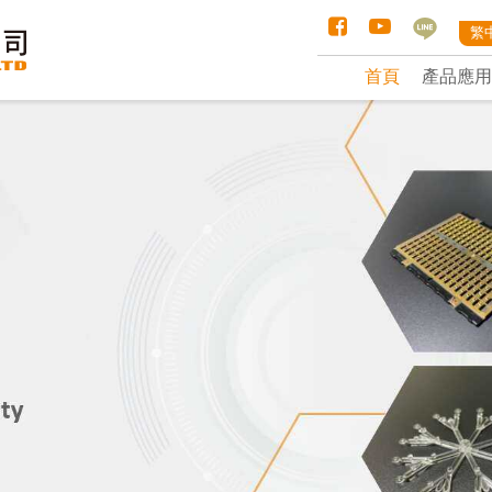
繁
首頁
產品應用