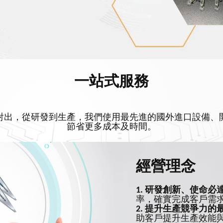
一站式服務
射出，從研發到生產，我們使用最先進的國外進口設備、
節省更多成本及時間。
經營理念
1. 研發創新、使命必達:
率，確實完成客戶需
2. 提升生產競爭力的最
助客戶提升生產效能