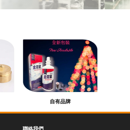
自有品牌
聯絡我們