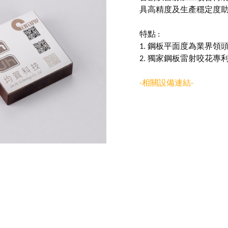
具高精度及生產穩定度
特點 :
1. 鋼板平面度為業界領
2. 獨家鋼板雷射咬花專利技
-相關設備連結-