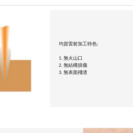
均賀雷射加工特色:
1. 無火山口
2. 無結構損傷
3. 無表面殘渣