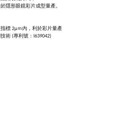
助於隱形眼鏡彩片成型量產。
頭指標 2μｍ內，利於彩片量產
術 (專利號：I639042)