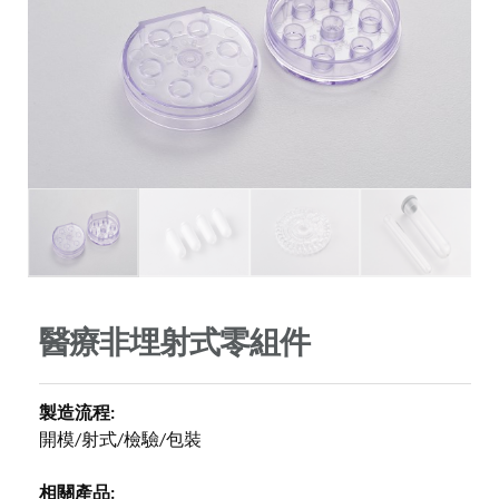
醫療非埋射式零組件
製造流程:
開模/射式/檢驗/包裝
相關產品: