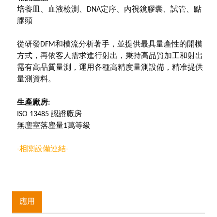
培養皿、血液檢測、DNA定序、內視鏡膠囊、試管、點
膠頭
從研發DFM和模流分析著手，並提供最具量產性的開模
方式，再依客人需求進行射出，秉持高品質加工和射出
需有高品質量測，運用各種高精度量測設備，精准提供
量測資料。
生產廠房:
ISO 13485 認證廠房
無塵室落塵量1萬等級
-相關設備連結-
應用