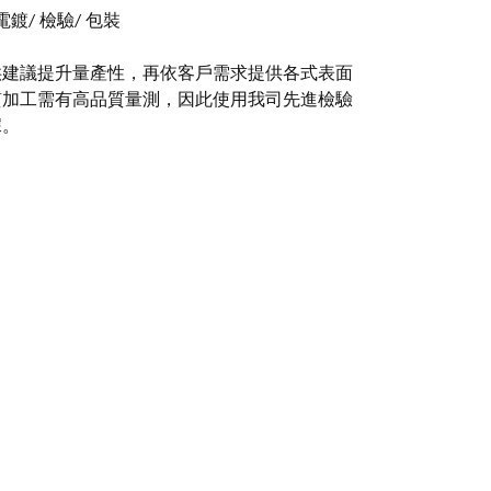
 電鍍/ 檢驗/ 包裝
供建議提升量產性，再依客戶需求提供各式表面
質加工需有高品質量測，因此使用我司先進檢驗
據。