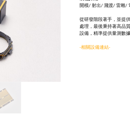
開模/ 射出/ 濺渡/ 雷雕/
從研發階段著手，並提
處理，最後秉持著高品
設備，精準提供量測數
-相關設備連結-