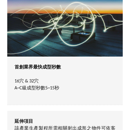
首創業界最快成型秒數
16穴 & 32穴
A~C級成型秒數5~15秒
延伸項目
該產業生產製程所需相關射出成形之物件可依客