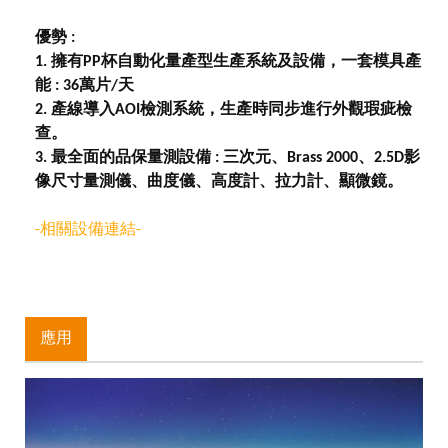
優勢 :
1. 擁有PP杯自動化量產型生產系統及設備，一套模具產
能 : 36萬片/天
2. 產線導入AOI檢測系統，生產時同步進行外觀瑕疵檢
查。
3. 最全面的品保量測設備 : 三次元、Brass 2000、2.5D影
像尺寸量測儀、曲度儀、高度計、拉力計、顯微鏡。
-相關設備連結-
應用