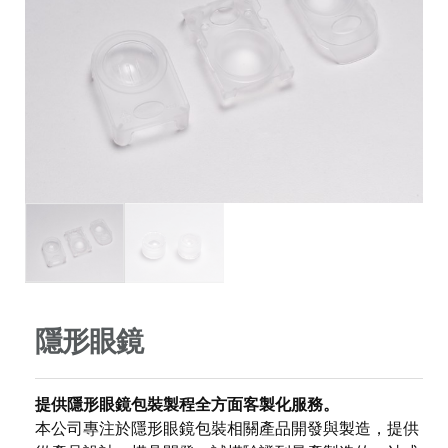
隱形眼鏡
提供隱形眼鏡包裝製程全方面客製化服務。
本公司專注於隱形眼鏡包裝相關產品開發與製造，提供