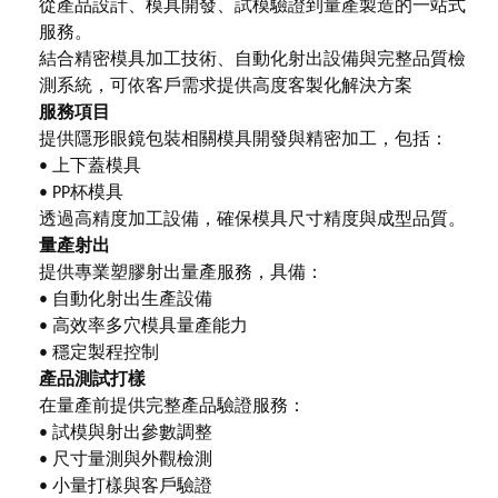
從產品設計、模具開發、試模驗證到量產製造的一站式
服務。
結合精密模具加工技術、自動化射出設備與完整品質檢
測系統，可依客戶需求提供高度客製化解決方案
服務項目
提供隱形眼鏡包裝相關模具開發與精密加工，包括：
• 上下蓋模具
• PP杯模具
透過高精度加工設備，確保模具尺寸精度與成型品質。
量產射出
提供專業塑膠射出量產服務，具備：
• 自動化射出生產設備
• 高效率多穴模具量產能力
• 穩定製程控制
產品測試打樣
在量產前提供完整產品驗證服務：
• 試模與射出參數調整
• 尺寸量測與外觀檢測
• 小量打樣與客戶驗證