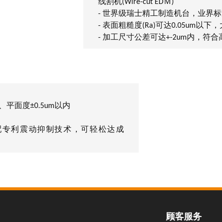
线割机(Wire-cut EDＭ)
- 世界级瑞士精工制造机台，业界
- 表面粗糙度(Ra)可达0.05um以
- 加工尺寸公差可达+-2um内，
平面度±0.5um以内
配专利震动抑制技术，可轻松达成
顾客服务